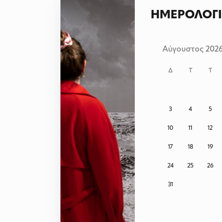
ΗΜΕΡΟΛΟΓΙ
Αύγουστος 202
Δ
Τ
Τ
3
4
5
10
11
12
17
18
19
24
25
26
31