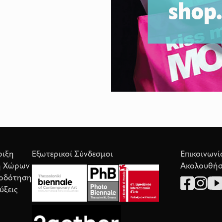
ριξη
Εξωτερικοί Σύνδεσμοι
Επικοινωνί
η Χώρων
Ακολουθήσ
οδότηση
ύξεις