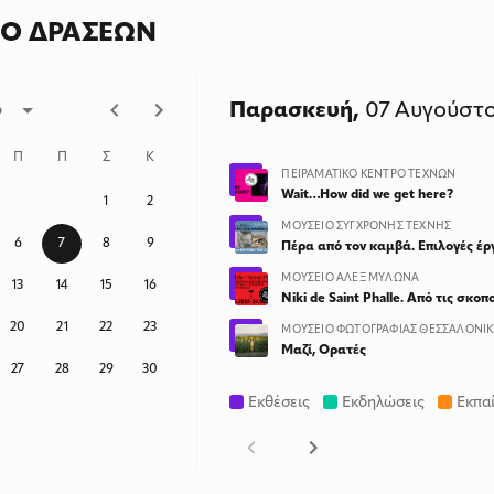
Ο ΔΡΑΣΕΩΝ
Παρασκευή,
07 Αυγούστο
6
Π
Π
Σ
Κ
ΠΕΙΡΑΜΑΤΙΚΌ ΚΈΝΤΡΟ ΤΕΧΝΏΝ
Wait…How did we get here?
1
2
ΜΟΥΣΕΊΟ ΣΎΓΧΡΟΝΗΣ ΤΈΧΝΗΣ
6
7
8
9
Πέρα από τον καμβά. Επιλογές έ
ΜΟΥΣΕΊΟ ΆΛΕΞ ΜΥΛΩΝΆ
13
14
15
16
Niki de Saint Phalle. Από τις σκο
20
21
22
23
ΜΟΥΣΕΊΟ ΦΩΤΟΓΡΑΦΊΑΣ ΘΕΣΣΑΛΟΝΊ
Μαζί, Ορατές
27
28
29
30
Εκθέσεις
Εκδηλώσεις
Εκπα