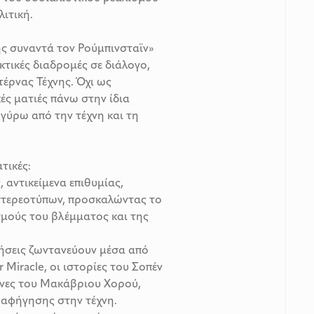
λιτική.
ς συναντά τον Ρούμπινσταϊν»
κτικές διαδρομές σε διάλογο,
ρνας Τέχνης. Όχι ως
ές ματιές πάνω στην ίδια
 γύρω από την τέχνη και τη
τικές:
, αντικείμενα επιθυμίας,
στερεοτύπων, προσκαλώντας το
σμούς του βλέμματος και της
γήσεις ζωντανεύουν μέσα από
Miracle, οι ιστορίες του Σοπέν
κόνες του Μακάβριου Χορού,
 αφήγησης στην τέχνη.