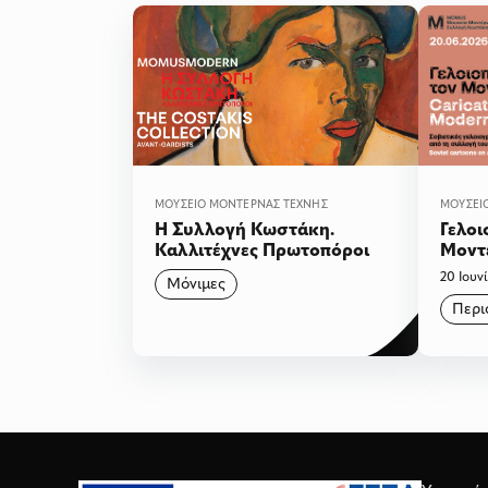
ΜΟΥΣΕΊΟ ΜΟΝΤΈΡΝΑΣ ΤΈΧΝΗΣ
ΜΟΥΣΕΊ
Η Συλλογή Κωστάκη.
Γελοι
Καλλιτέχνες Πρωτοπόροι
Μοντε
γελοι
20 Ιουν
Μόνιμες
από τ
Περι
Αλμπ