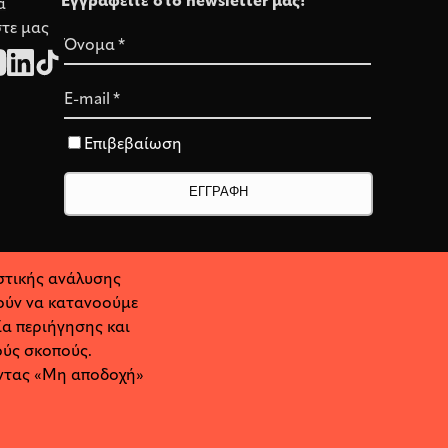
Εγγραφείτε στο newsletter μας!
α
τε μας
Όνομα
*
E-mail
*
Επιβεβαίωση
στικής ανάλυσης
θούν να κατανοούμε
ία περιήγησης και
ούς σκοπούς.
ώντας «Μη αποδοχή»