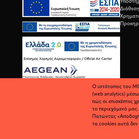
Υποστή
Διάθεσ
Χρηματ
Προκηρ
Ο ιστότοπος του MO
(web analytics) μέσ
πώς οι επισκέπτες χ
το περιεχόμενό μας.
Πατώντας «Αποδοχή»
τα cookies αυτά δεν 