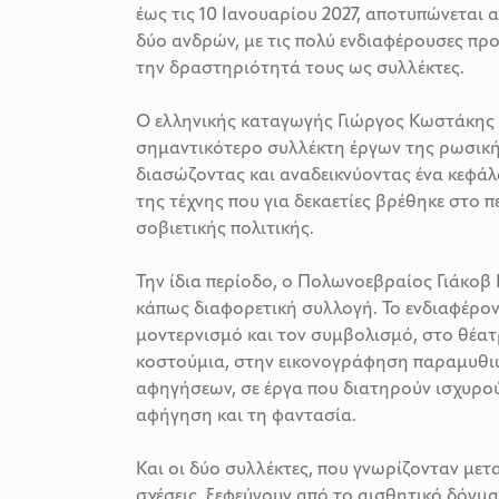
έως τις 10 Ιανουαρίου 2027, αποτυπώνεται
δύο ανδρών, με τις πολύ ενδιαφέρουσες προ
την δραστηριότητά τους ως συλλέκτες.
Ο ελληνικής καταγωγής Γιώργος Κωστάκης θ
σημαντικότερο συλλέκτη έργων της ρωσικ
διασώζοντας και αναδεικνύοντας ένα κεφάλ
της τέχνης που για δεκαετίες βρέθηκε στο 
σοβιετικής πολιτικής.
Την ίδια περίοδο, ο Πολωνοεβραίος Γιάκοβ 
κάπως διαφορετική συλλογή. Το ενδιαφέρον
μοντερνισμό και τον συμβολισμό, στο θέατρ
κοστούμια, στην εικονογράφηση παραμυθιώ
αφηγήσεων, σε έργα που διατηρούν ισχυρού
αφήγηση και τη φαντασία.
Και οι δύο συλλέκτες, που γνωρίζονταν μετα
σχέσεις, ξεφεύγουν από το αισθητικό δόγμ