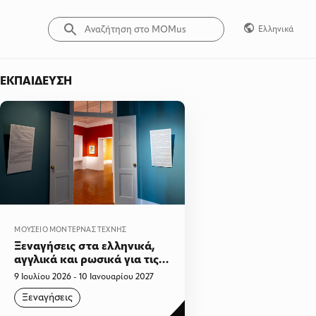
Ελληνικά
ΕΚΠΑΊΔΕΥΣΗ
ΜΟΥΣΕΊΟ ΜΟΝΤΈΡΝΑΣ ΤΈΧΝΗΣ
Ξεναγήσεις στα ελληνικά,
αγγλικά και ρωσικά για τις
εκθέσεις «Πίσω από τις
9 Ιουλίου 2026 - 10 Ιανουαρίου 2027
πόρτες. Ο Κωστάκης
Ξεναγήσεις
συναντά τον Ρούμπινσταϊν»
& «Γελοιοποιώντας τον