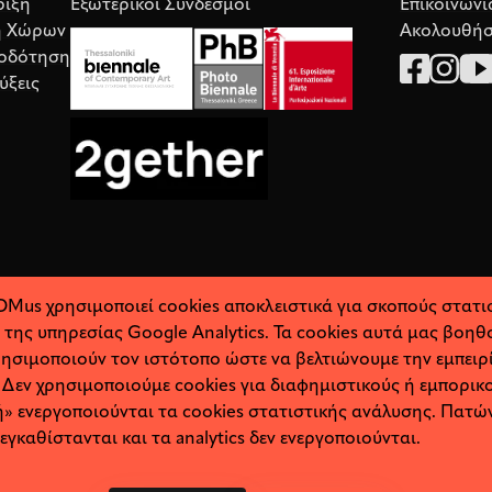
ριξη
Εξωτερικοί Σύνδεσμοι
Επικοινωνί
η Χώρων
Ακολουθήσ
οδότηση
ύξεις
Mus χρησιμοποιεί cookies αποκλειστικά για σκοπούς στατι
ω της υπηρεσίας Google Analytics. Τα cookies αυτά μας βοη
ρησιμοποιούν τον ιστότοπο ώστε να βελτιώνουμε την εμπειρ
 Δεν χρησιμοποιούμε cookies για διαφημιστικούς ή εμπορικ
 ενεργοποιούνται τα cookies στατιστικής ανάλυσης. Πατ
εγκαθίστανται και τα analytics δεν ενεργοποιούνται.
Σχετικά
Προσωπικά Δεδομένα