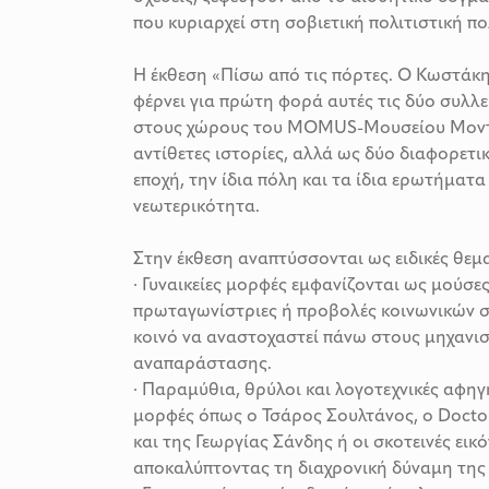
που κυριαρχεί στη σοβιετική πολιτιστική πο
Η έκθεση «Πίσω από τις πόρτες. Ο Κωστάκη
φέρνει για πρώτη φορά αυτές τις δύο συλλε
στους χώρους του MOMUS-Μουσείου Μοντέ
αντίθετες ιστορίες, αλλά ως δύο διαφορετικ
εποχή, την ίδια πόλη και τα ίδια ερωτήματα
νεωτερικότητα.
Στην έκθεση αναπτύσσονται ως ειδικές θεμα
· Γυναικείες μορφές εμφανίζονται ως μούσες
πρωταγωνίστριες ή προβολές κοινωνικών 
κοινό να αναστοχαστεί πάνω στους μηχανι
αναπαράστασης.
· Παραμύθια, θρύλοι και λογοτεχνικές αφη
μορφές όπως ο Τσάρος Σουλτάνος, ο Doctor 
και της Γεωργίας Σάνδης ή οι σκοτεινές ει
αποκαλύπτοντας τη διαχρονική δύναμη της