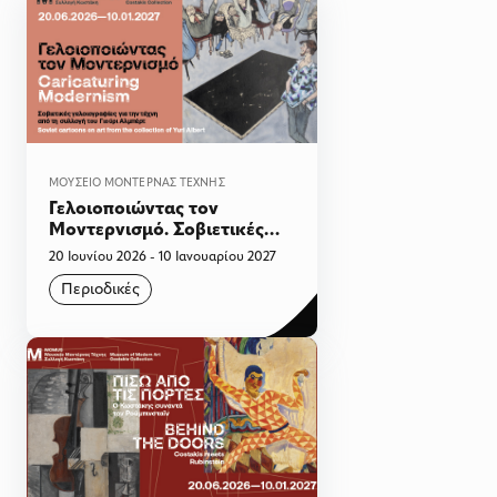
ΜΟΥΣΕΊΟ ΜΟΝΤΈΡΝΑΣ ΤΈΧΝΗΣ
Γελοιοποιώντας τον
Μοντερνισμό. Σοβιετικές
γελοιογραφίες για την τέχνη
20 Ιουνίου 2026 - 10 Ιανουαρίου 2027
από τη συλλογή του Γιούρι
Περιοδικές
Αλμπέρτ