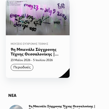
ΜΟΥΣΕΊΟ ΣΎΓΧΡΟΝΗΣ ΤΈΧΝΗΣ
9η Μπιενάλε Σύγχρονης
Τέχνης Θεσσαλονίκης |
«όλα πρέπει να αλλάξουν.
23 Μαΐου 2026 - 5 Ιουλίου 2026
Ριζοσπαστική Νοημοσύνη.
Περιοδικές
Σαλονίκη 9»
ΝΕΑ
9η Μπιενάλε Σύγχρονης Τέχνης Θεσσαλονίκης |