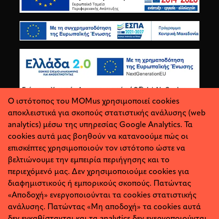
Ο ιστότοπος του MOMus χρησιμοποιεί cookies
αποκλειστικά για σκοπούς στατιστικής ανάλυσης (web
analytics) μέσω της υπηρεσίας Google Analytics. Τα
cookies αυτά μας βοηθούν να κατανοούμε πώς οι
επισκέπτες χρησιμοποιούν τον ιστότοπο ώστε να
βελτιώνουμε την εμπειρία περιήγησης και το
περιεχόμενό μας. Δεν χρησιμοποιούμε cookies για
διαφημιστικούς ή εμπορικούς σκοπούς. Πατώντας
«Αποδοχή» ενεργοποιούνται τα cookies στατιστικής
ανάλυσης. Πατώντας «Μη αποδοχή» τα cookies αυτά
Σχετικά
Προσωπικά Δεδομένα