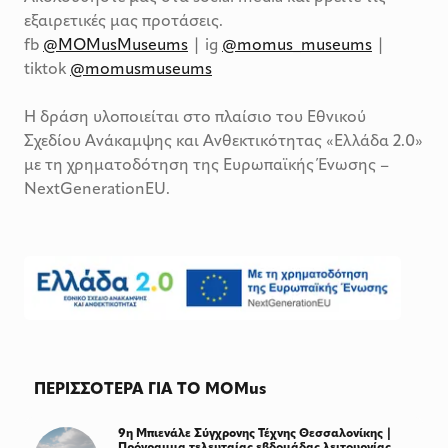
εξαιρετικές μας προτάσεις.
fb
@MOMusMuseums
| ig
@momus_museums
|
tiktok
@momusmuseums
Η δράση υλοποιείται στο πλαίσιο του Εθνικού
Σχεδίου Ανάκαμψης και Ανθεκτικότητας «Ελλάδα 2.0»
με τη χρηματοδότηση της Ευρωπαϊκής Ένωσης –
NextGenerationEU.
ΠΕΡΙΣΣΟΤΕΡΑ ΓΙΑ ΤΟ MOMus
9η Μπιενάλε Σύγχρονης Τέχνης Θεσσαλονίκης |
Πρόγραμμα τελευταίας εβδομάδας λειτουργίας