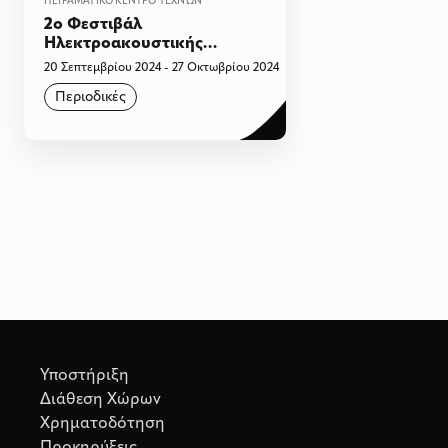
ΠΕΙΡΑΜΑΤΙΚΌ ΚΈΝΤΡΟ ΤΕΧΝΏΝ
2ο Φεστιβάλ
Ηλεκτροακουστικής
Μουσικής και
20 Σεπτεμβρίου 2024 - 27 Οκτωβρίου 2024
Οπτικοακουστικών Τεχνών
Περιοδικές
«Stereoma»
Υποστήριξη
Διάθεση Χώρων
Χρηματοδότηση