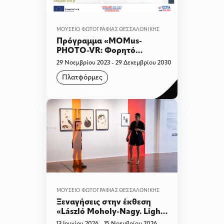
ΜΟΥΣΕΊΟ ΦΩΤΟΓΡΑΦΊΑΣ ΘΕΣΣΑΛΟΝΊΚΗΣ
Πρόγραμμα «MOMus-
PHOTO-VR: Φορητό
Εργαστήριο Ανοικτής
29 Νοεμβρίου 2023 - 29 Δεκεμβρίου 2030
Πρόσβασης για την
Πλατφόρμες
Ανάδειξη της Τέχνης της
Φωτογραφίας»
ΜΟΥΣΕΊΟ ΦΩΤΟΓΡΑΦΊΑΣ ΘΕΣΣΑΛΟΝΊΚΗΣ
Ξεναγήσεις στην έκθεση
«László Moholy-Nagy. Light
Play»
13 Ιουνίου 2026 - 15 Νοεμβρίου 2026