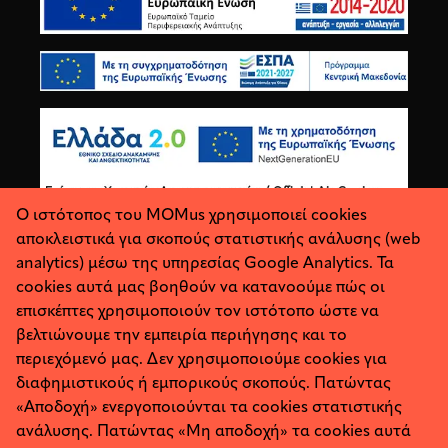
Ο ιστότοπος του MOMus χρησιμοποιεί cookies
αποκλειστικά για σκοπούς στατιστικής ανάλυσης (web
analytics) μέσω της υπηρεσίας Google Analytics. Τα
cookies αυτά μας βοηθούν να κατανοούμε πώς οι
επισκέπτες χρησιμοποιούν τον ιστότοπο ώστε να
βελτιώνουμε την εμπειρία περιήγησης και το
περιεχόμενό μας. Δεν χρησιμοποιούμε cookies για
διαφημιστικούς ή εμπορικούς σκοπούς. Πατώντας
«Αποδοχή» ενεργοποιούνται τα cookies στατιστικής
ανάλυσης. Πατώντας «Μη αποδοχή» τα cookies αυτά
Σχετικά
Προσωπικά Δεδομένα