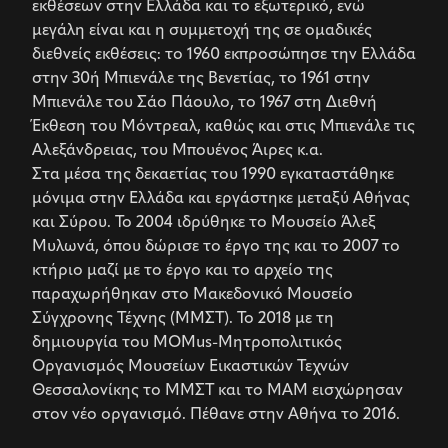
εκθέσεων στην Ελλάδα και το εξωτερικό, ενώ
μεγάλη είναι και η συμμετοχή της σε ομαδικές
διεθνείς εκθέσεις: το 1960 εκπροσώπησε την Ελλάδα
στην 30ή Μπιενάλε της Βενετίας, το 1961 στην
Μπιενάλε του Σάο Πάουλο, το 1967 στη Διεθνή
Έκθεση του Μόντρεαλ, καθώς και στις Μπιενάλε τις
Αλεξάνδρειας, του Μπουένος Άιρες κ.α.
Στα μέσα της δεκαετίας του 1990 εγκαταστάθηκε
μόνιμα στην Ελλάδα και εργάστηκε μεταξύ Αθήνας
και Σύρου. Το 2004 ιδρύθηκε το Μουσείο Άλεξ
Μυλωνά, όπου δώρισε το έργο της και το 2007 το
κτήριο μαζί με το έργο και το αρχείο της
παραχωρήθηκαν στο Μακεδονικό Μουσείο
Σύγχρονης Τέχνης (ΜΜΣΤ). Το 2018 με τη
δημιουργία του MOMus-Μητροπολιτικός
Οργανισμός Μουσείων Εικαστικών Τεχνών
Θεσσαλονίκης το ΜΜΣΤ και το ΜΑΜ εισχώρησαν
στον νέο οργανισμό. Πέθανε στην Αθήνα το 2016.