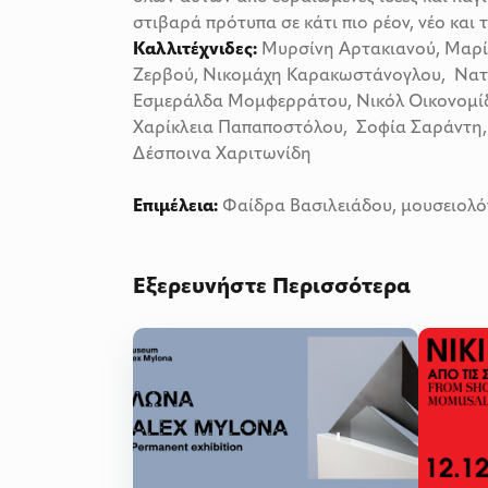
στιβαρά πρότυπα σε κάτι πιο ρέον, νέο και 
Καλλιτέχνιδες:
Μυρσίνη Αρτακιανού, Μαρί
Ζερβού, Νικομάχη Καρακωστάνογλου, Νατα
Εσμεράλδα Μομφερράτου, Νικόλ Οικονομί
Χαρίκλεια Παπαποστόλου, Σοφία Σαράντη, 
Δέσποινα Χαριτωνίδη
Επιμέλεια:
Φαίδρα Βασιλειάδου, μουσειολόγ
Εξερευνήστε Περισσότερα