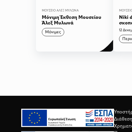
ΜΟΥΣΕΊΟ ΆΛΕΞ ΜΥΛΩΝΆ
ΜΟΥΣΕΊ
Μόνιμη Έκθεση Μουσείου
Niki 
Άλεξ Μυλωνά
σκοπο
12 Δεκε
Μόνιμες
Περι
Υποστή
Διάθεσ
Χρηματ