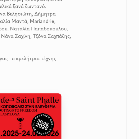
τελικά ξανά ζωντανό.
να Βελησιώτη, Δήμητρα
λία Μαντά, Mariandrie,
δου, Ναταλία Παπαδοπούλου,
Νάνα Σαχίνη, Τζόνα Σαχπάζης,
ος - επιμελήτρια τέχνης