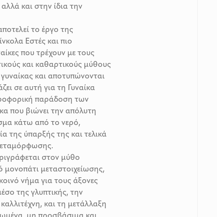
αλλά και στην ίδια την
ποτελεί το έργο της
νκολα Εστές και πιο
ναίκες που τρέχουν με τους
τικούς και καθαρτικούς μύθους
 γυναίκας και αποτυπώνονται
ζει σε αυτή για τη Γυναίκα
 προφορική παράδοση των
κα που βιώνει την απόλυτη
σμα κάτω από το νερό,
α της ύπαρξής της και τελικά
 μεταμόρφωσης.
ριγράφεται στον μύθο
ό μονοπάτι μεταστοιχείωσης,
κοινό νήμα για τους άξονες
μέσο της γλυπτικής, την
 καλλιτέχνη, και τη μετάλλαξη
ιωμένα, μη προσβάσιμα και