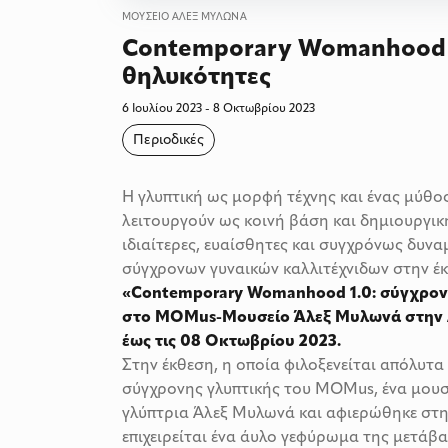
ΜΟΥΣΕΊΟ ΆΛΕΞ ΜΥΛΩΝΆ
Contemporary Womanhood 1
θηλυκότητες
6 Ιουλίου 2023 - 8 Οκτωβρίου 2023
Περιοδικές
Η γλυπτική ως μορφή τέχνης και ένας μύθ
λειτουργούν ως κοινή βάση και δημιουργική
ιδιαίτερες, ευαίσθητες και συγχρόνως δυναμι
σύγχρονων γυναικών καλλιτέχνιδων στην έκ
«Contemporary Womanhood 1.0: σύγχρον
στο MOMus-Μουσείο Άλεξ Μυλωνά στην Αθ
έως τις 08 Οκτωβρίου 2023.
Στην έκθεση, η οποία φιλοξενείται απόλυτ
σύγχρονης γλυπτικής του MOMus, ένα μουσ
γλύπτρια Άλεξ Μυλωνά και αφιερώθηκε στην
επιχειρείται ένα άυλο γεφύρωμα της μετάβ