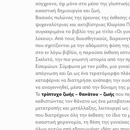
σύγχρονο, όχι μόνο στο μέσο της γλυπτικής 
εικαστική δημιουργία και ζωή.
Βασικός πυλώνας της έρευνας της έκθεσης α
ψυχαναλύτριας και ακτιβίστριας Κλαρίσα Πί
συγκεκριμένα το βιβλίο της με τίτλο «Οι γυ
λύκους». Από τους διαισθητικούς, διερευνη
που σχετίζονται με την αδάμαστη φύση της
στο εν λόγω βιβλίο, η παρούσα έκθεση εστιά
Σκελετό, την πιο γνωστή ιστορία από την
Εσκιμώων. Σύμφωνα με τον μύθο, μια γυναί
απόγνωση και ζει ως ένα τερατόμορφο πλά
καταφέρνει να διατηρήσει ανέπαφη την ουσί
να αναγεννηθεί, μέσα από την δύναμη της
Το
τρίπτυχο ζωής – θανάτου – ζωής
που πε
καθιστώντας τον θάνατο ως ένα μεταβατικ
μετατροπής και μετάλλαξης, λειτουργεί ως 
που διατρέχουν όλη την έκθεση: το ίδιο το 
εικαστική χειρονομία, τη θέση της γυναίκας
όλων αυτών από εδραιωμένες ιδέες και παγ