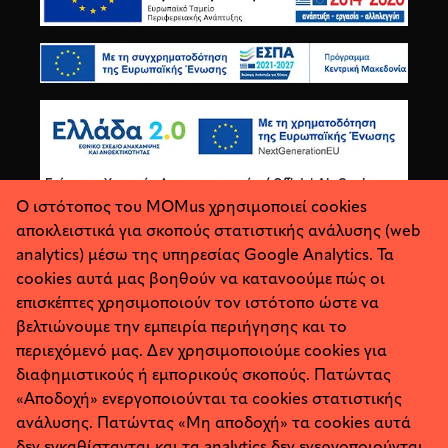
Ο ιστότοπος του MOMus χρησιμοποιεί cookies
αποκλειστικά για σκοπούς στατιστικής ανάλυσης (web
analytics) μέσω της υπηρεσίας Google Analytics. Τα
cookies αυτά μας βοηθούν να κατανοούμε πώς οι
επισκέπτες χρησιμοποιούν τον ιστότοπο ώστε να
βελτιώνουμε την εμπειρία περιήγησης και το
περιεχόμενό μας. Δεν χρησιμοποιούμε cookies για
διαφημιστικούς ή εμπορικούς σκοπούς. Πατώντας
«Αποδοχή» ενεργοποιούνται τα cookies στατιστικής
ανάλυσης. Πατώντας «Μη αποδοχή» τα cookies αυτά
Σχετικά
Προσωπικά Δεδομένα