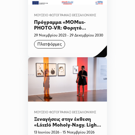
ΜΟΥΣΕΊΟ ΦΩΤΟΓΡΑΦΊΑΣ ΘΕΣΣΑΛΟΝΊΚΗΣ
Πρόγραμμα «MOMus-
PHOTO-VR: Φορητό
Εργαστήριο Ανοικτής
29 Νοεμβρίου 2023 - 29 Δεκεμβρίου 2030
Πρόσβασης για την
Πλατφόρμες
Ανάδειξη της Τέχνης της
Φωτογραφίας»
ΜΟΥΣΕΊΟ ΦΩΤΟΓΡΑΦΊΑΣ ΘΕΣΣΑΛΟΝΊΚΗΣ
Ξεναγήσεις στην έκθεση
«László Moholy-Nagy. Light
Play»
13 Ιουνίου 2026 - 15 Νοεμβρίου 2026