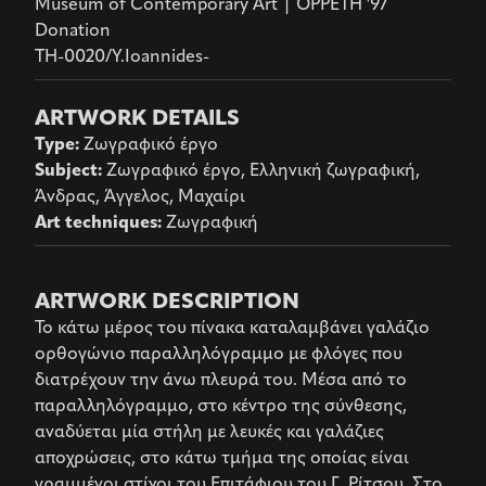
Museum of Contemporary Art | OPPETH '97
Donation
TH-0020/Y.Ioannides-
ARTWORK DETAILS
Type
:
Ζωγραφικό έργο
Subject
:
Ζωγραφικό έργο, Ελληνική ζωγραφική,
Άνδρας, Άγγελος, Μαχαίρι
Art techniques
:
Ζωγραφική
ARTWORK DESCRIPTION
Το κάτω μέρος του πίνακα καταλαμβάνει γαλάζιο
ορθογώνιο παραλληλόγραμμο με φλόγες που
διατρέχουν την άνω πλευρά του. Μέσα από το
παραλληλόγραμμο, στο κέντρο της σύνθεσης,
αναδύεται μία στήλη με λευκές και γαλάζιες
αποχρώσεις, στο κάτω τμήμα της οποίας είναι
γραμμένοι στίχοι του Επιτάφιου του Γ. Ρίτσου. Στο