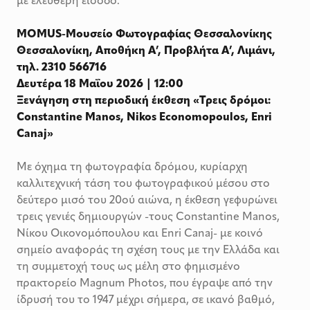
με ελεύθερη είσοδο.
MOMUS-Μουσείο Φωτογραφίας Θεσσαλονίκης
Θεσσαλονίκη, Αποθήκη Α’, Προβλήτα Α’, Λιμάνι,
τηλ. 2310 566716
Δευτέρα 18 Μαΐου 2026 | 12:00
Ξενάγηση στη περιοδική έκθεση «Τρεις δρόμοι:
Constantine Manos, Nikos Economopoulos, Enri
Canaj»
Με όχημα τη φωτογραφία δρόμου, κυρίαρχη
καλλιτεχνική τάση του φωτογραφικού μέσου στο
δεύτερο μισό του 20ού αιώνα, η έκθεση γεφυρώνει
τρεις γενιές δημιουργών -τους Constantine Manos,
Νίκου Οικονομόπουλου και Enri Canaj- με κοινό
σημείο αναφοράς τη σχέση τους με την Ελλάδα και
τη συμμετοχή τους ως μέλη στο φημισμένο
πρακτορείο Magnum Photos, που έγραψε από την
ίδρυσή του το 1947 μέχρι σήμερα, σε ικανό βαθμό,