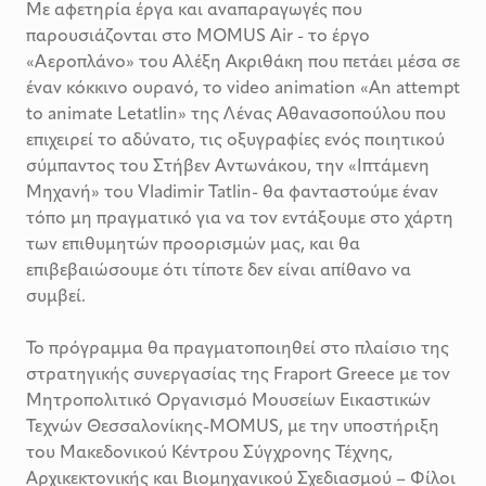
Με αφετηρία έργα και αναπαραγωγές που
παρουσιάζονται στο MOMUS Air - το έργο
«Αεροπλάνο» του Αλέξη Ακριθάκη που πετάει μέσα σε
έναν κόκκινο ουρανό, το video animation «An attempt
to animate Letatlin» της Λένας Αθανασοπούλου που
επιχειρεί το αδύνατο, τις οξυγραφίες ενός ποιητικού
σύμπαντος του Στήβεν Αντωνάκου, την «Ιπτάμενη
Μηχανή» του Vladimir Tatlin- θα φανταστούμε έναν
τόπο μη πραγματικό για να τον εντάξουμε στο χάρτη
των επιθυμητών προορισμών μας, και θα
επιβεβαιώσουμε ότι τίποτε δεν είναι απίθανο να
συμβεί.
To πρόγραμμα θα πραγματοποιηθεί στο πλαίσιο της
στρατηγικής συνεργασίας της Fraport Greece με τον
Μητροπολιτικό Οργανισμό Μουσείων Εικαστικών
Τεχνών Θεσσαλονίκης-MOMUS, με την υποστήριξη
του Μακεδονικού Κέντρου Σύγχρονης Τέχνης,
Αρχικεκτονικής και Βιομηχανικού Σχεδιασμού – Φίλοι